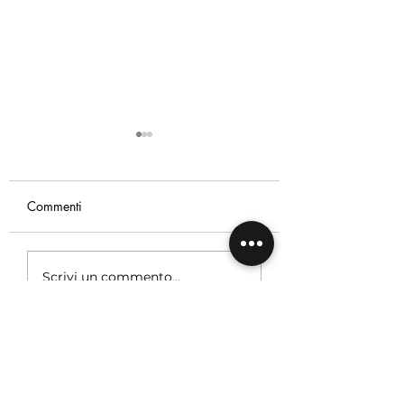
Commenti
Su Affaritaliani.
Vittoria a Villa D'Este.
Scrivi un commento...