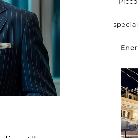
Picco
special
Energ